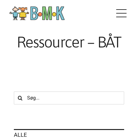
Skip
to
content
Ressourcer – BÅT
Søg
efter:
ALLE