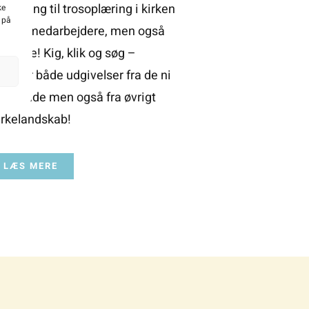
ækning til trosoplæring i kirken
ke
g på
t til medarbejdere, men også
orældre! Kig, klik og søg –
mmer både udgivelser fra de ni
baglande men også fra øvrigt
irkelandskab!
LÆS MERE