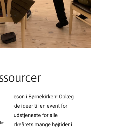
ssourcer
næste sæson i Børnekirken! Oplæg
bben! Gode ideer til en event for
r en gudstjeneste for alle
ler
g til kirkeårets mange højtider i