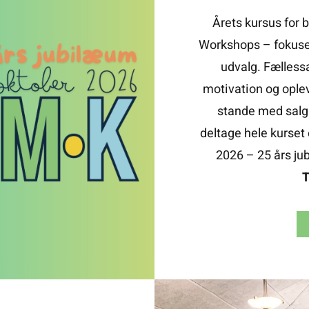
Årets kursus for 
Workshops – fokusere
udvalg. Fælless
motivation og ople
stande med salg 
deltage hele kurset e
2026 – 25 års j