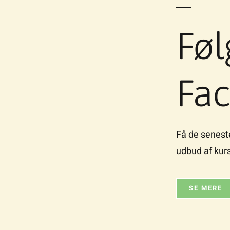
Føl
Fa
Få de senest
udbud af kurs
SE MERE