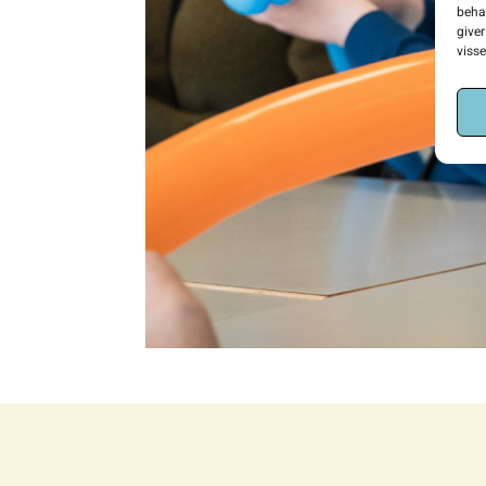
beha
giver
viss