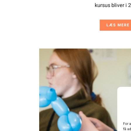
kursus bliver i 
LÆS MERE
For a
få ad