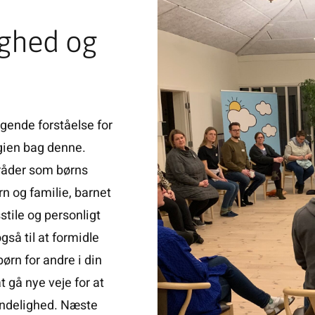
ighed og
gende forståelse for
gien bag denne.
mråder som børns
rn og familie, barnet
stile og personligt
gså til at formidle
ørn for andre i din
 gå nye veje for at
 åndelighed. Næste