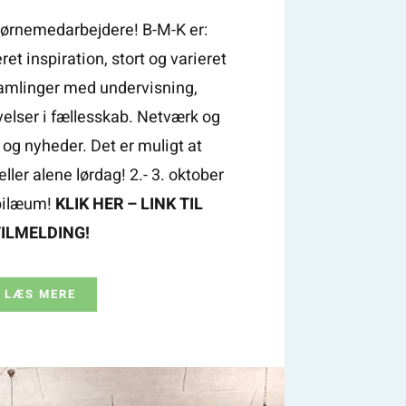
børnemedarbejdere! B-M-K er:
t inspiration, stort og varieret
amlinger med undervisning,
velser i fællesskab. Netværk og
og nyheder. Det er muligt at
ller alene lørdag! 2.- 3. oktober
ubilæum!
KLIK HER – LINK TIL
TILMELDING!
LÆS MERE