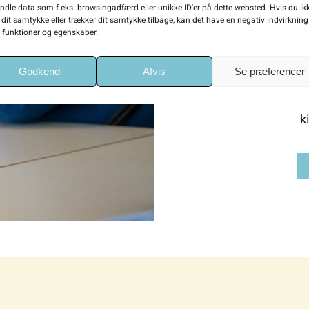
børnehøjde og håndsr
ndle data som f.eks. browsingadfærd eller unikke ID'er på dette websted. Hvis du ik
 dit samtykke eller trækker dit samtykke tilbage, kan det have en negativ indvirknin
og derhjemme! Mes
e funktioner og egenskaber.
relevant for f
Godkend
Afvis
Se præferencer
ressourcebanken ru
organisationers 
k