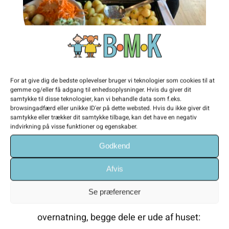
For at give dig de bedste oplevelser bruger vi teknologier som cookies til at
gemme og/eller få adgang til enhedsoplysninger. Hvis du giver dit
samtykke til disse teknologier, kan vi behandle data som f.eks.
Praktisk
browsingadfærd eller unikke ID'er på dette websted. Hvis du ikke giver dit
samtykke eller trækker dit samtykke tilbage, kan det have en negativ
indvirkning på visse funktioner og egenskaber.
B-M-K kan tilbyde et
begrænset
antal
Godkend
værelser til overnatning, fra
enkeltværelser til fler-personers værelser.
Afvis
For at få plads til så mange som muligt er
Se præferencer
vi fordelt på to lokationer i forhold til
overnatning, begge dele er ude af huset: