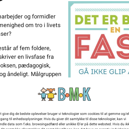
arbejder og formidler
menighed om tro i livets
aser?
estår af fem foldere,
kriver en livsfase fra
 voksen, pædagogisk,
 og åndeligt. Målgruppen
are en fase” er således
re og
ejdere.
 version 2.0 her:
t give dig de bedste oplevelser bruger vi teknologier som cookies til at gemme og/el
gang til enhedsoplysninger. Hvis du giver dit samtykke til disse teknologier, kan vi
ndle data som f.eks. browsingadfærd eller unikke ID'er på dette websted. Hvis du ik