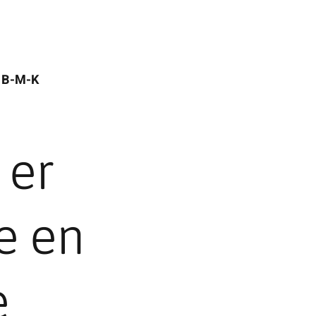
a B-M-K
 er
e en
e