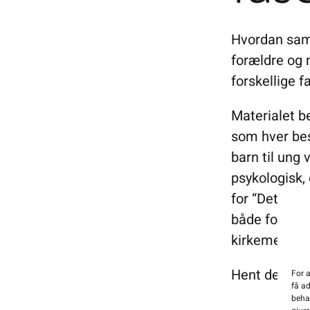
Hvordan sam
forældre og 
forskellige f
Materialet b
som hver bes
barn til ung
psykologisk,
for “Det er b
både foræld
kirkemedarb
Hent den nye
For a
få ad
beha