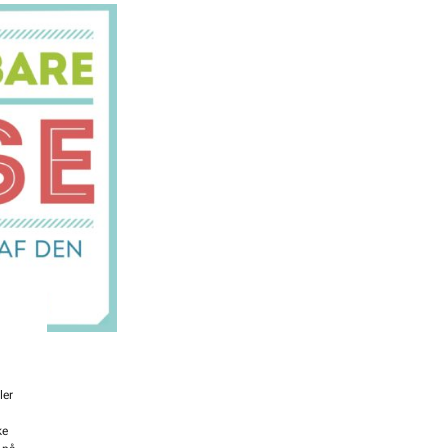
ler
ke