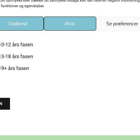
 dit samtykke eller trækker dit samtykke tilbage, kan det have en negativ indvirknin
e funktioner og egenskaber.
e en fase – oversigtsfolder
0-5 års fasen
Godkend
Afvis
Se præferencer
6-9 års fasen
10-12 års fasen
13-18 års fasen
19+ års fasen
N